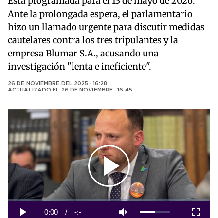
Está programada para el 13 de mayo de 2026.
Ante la prolongada espera, el parlamentario
hizo un llamado urgente para discutir medidas
cautelares contra los tres tripulantes y la
empresa Blumar S.A., acusando una
investigación "lenta e ineficiente".
26 DE NOVIEMBRE DEL 2025 · 16:28
ACTUALIZADO EL
26 DE NOVIEMBRE · 16:45
Play
Video
Loaded
:
0%
Current
0:00
/
Duration
-:-
Play
Mute
Fullscreen