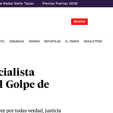
l Radal Siete Tazas
Fiestas Patrias 2026
EN VIVO
ÚTIL
DENUNCIAS
OPINIÓN
REPORTAJES
EL TIEMPO
NEWSLETTERS
ialista
l Golpe de
z por todas verdad, justicia