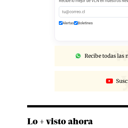
Recibe lo mejor de VLN en nuestros New
Alertas
Boletines
w
Recibe todas las n
Susc
Lo + visto ahora