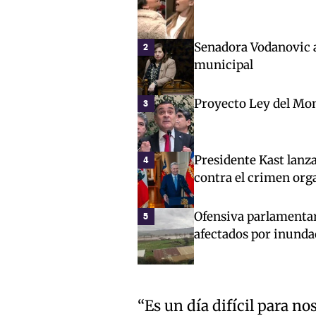
Senadora Vodanovic 
2
municipal
Proyecto Ley del Mon
3
Presidente Kast lanz
4
contra el crimen org
Ofensiva parlamentar
5
afectados por inunda
“Es un día difícil para no