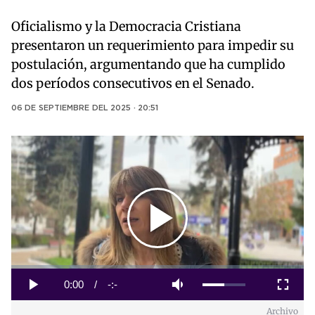
Oficialismo y la Democracia Cristiana
presentaron un requerimiento para impedir su
postulación, argumentando que ha cumplido
dos períodos consecutivos en el Senado.
06 DE SEPTIEMBRE DEL 2025 · 20:51
Play
Video
Loaded
:
0%
Current
0:00
/
Duration
-:-
Play
Mute
Fullscreen
Archivo