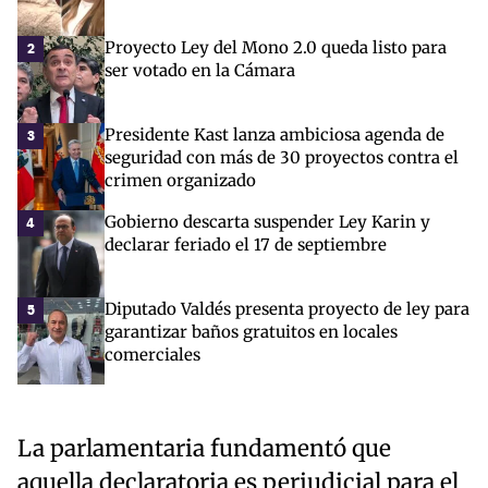
Proyecto Ley del Mono 2.0 queda listo para
2
ser votado en la Cámara
Presidente Kast lanza ambiciosa agenda de
3
seguridad con más de 30 proyectos contra el
crimen organizado
Gobierno descarta suspender Ley Karin y
4
declarar feriado el 17 de septiembre
Diputado Valdés presenta proyecto de ley para
5
garantizar baños gratuitos en locales
comerciales
La parlamentaria fundamentó que
aquella declaratoria es perjudicial para el