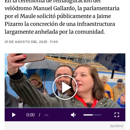
En la ceremonia de reinauguración del
velódromo Manuel Gallardo, la parlamentaria
por el Maule solicitó públicamente a Jaime
Pizarro la concreción de una infraestructura
largamente anhelada por la comunidad.
01 DE AGOSTO DEL 2025 · 11:00
Play
Video
Loaded
:
0%
Current
0:00
/
Duration
-:-
Play
Mute
Fullscreen
Archivo
Time