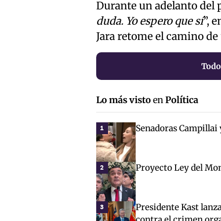
Durante un adelanto del
duda. Yo espero que sí
”, 
Jara retome el camino de
Todo
Lo más visto
en
Política
Senadoras Campillai 
1
Proyecto Ley del Mon
2
Presidente Kast lanz
3
contra el crimen org