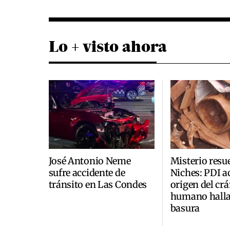
Lo + visto ahora
José Antonio Neme
Misterio resu
sufre accidente de
Niches: PDI a
tránsito en Las Condes
origen del cr
humano halla
basura