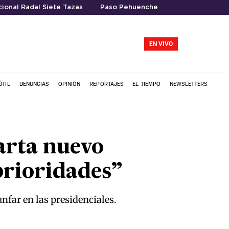
ional Radal Siete Tazas
Paso Pehuenche
EN VIVO
ÚTIL
DENUNCIAS
OPINIÓN
REPORTAJES
EL TIEMPO
NEWSLETTERS
arta nuevo
prioridades”
nfar en las presidenciales.