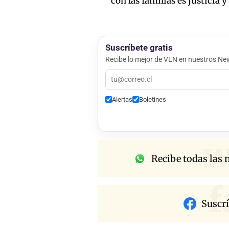
con las familias es justicia 
Suscríbete gratis
Recibe lo mejor de VLN en nuestros New
Alertas
Boletines
w
Recibe todas las n
f
Suscr