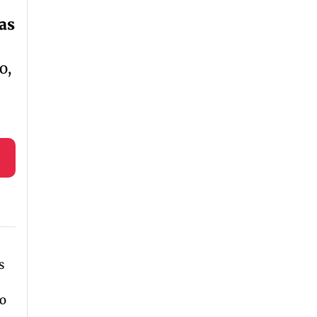
as
o,
s
o