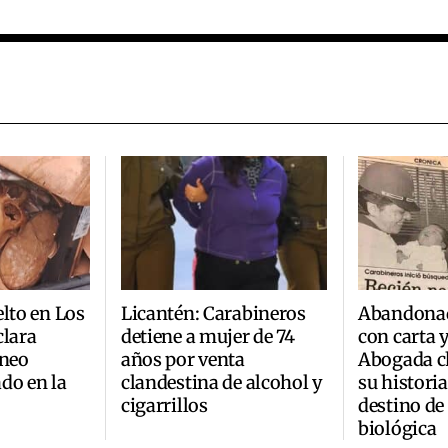
elto en Los
Licantén: Carabineros
Abandonad
clara
detiene a mujer de 74
con carta 
áneo
años por venta
Abogada ch
do en la
clandestina de alcohol y
su historia
cigarrillos
destino de
biológica