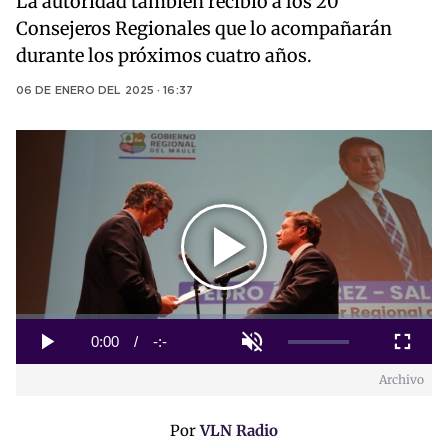
La autoridad también recibió a los 20
Consejeros Regionales que lo acompañarán
durante los próximos cuatro años.
06 DE ENERO DEL 2025 · 16:37
Play
Video
Loaded
:
0%
Current
0:00
/
Duration
-:-
Play
Unmute
Fullscreen
Archivo
Time
Por
VLN Radio