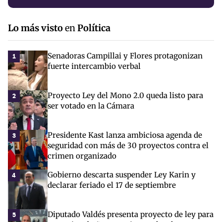
Lo más visto
en
Política
Senadoras Campillai y Flores protagonizan
1
fuerte intercambio verbal
Proyecto Ley del Mono 2.0 queda listo para
2
ser votado en la Cámara
Presidente Kast lanza ambiciosa agenda de
3
seguridad con más de 30 proyectos contra el
crimen organizado
Gobierno descarta suspender Ley Karin y
4
declarar feriado el 17 de septiembre
Diputado Valdés presenta proyecto de ley para
5