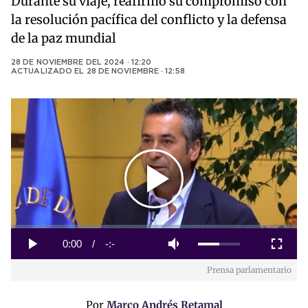
Durante su viaje, reafirmó su compromiso con
la resolución pacífica del conflicto y la defensa
de la paz mundial
28 DE NOVIEMBRE DEL 2024 · 12:20
ACTUALIZADO EL
28 DE NOVIEMBRE · 12:58
Play
Video
Loaded
:
0%
Current
0:00
/
Duration
-:-
Play
Mute
Fullscreen
Prensa parlamentario
Time
Por
Marco Andrés Retamal