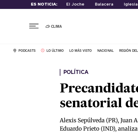
ES NOTICIA:
El Joche
Balacera
Iglesi
CLIMA
PODCASTS
LO ÚLTIMO
LO MÁS VISTO
NACIONAL
REGIÓN DE
POLÍTICA
Precandidato
senatorial 
Alexis Sepúlveda (PR), Juan 
Eduardo Prieto (IND), analiz