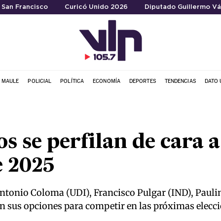
a San Francisco
Curicó Unido 2026
Diputado Guillermo Vá
L MAULE
POLICIAL
POLÍTICA
ECONOMÍA
DEPORTES
TENDENCIAS
DATO 
s se perfilan de cara a
de 2025
Antonio Coloma (UDI), Francisco Pulgar (IND), Pauli
an sus opciones para competir en las próximas elecc