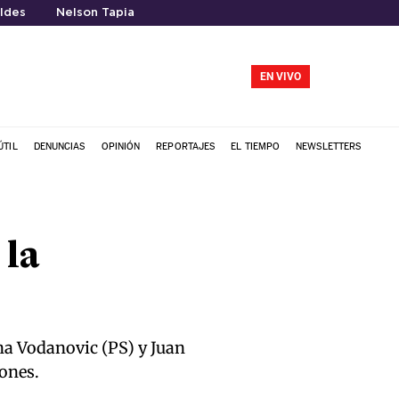
ldes
Nelson Tapia
EN VIVO
ÚTIL
DENUNCIAS
OPINIÓN
REPORTAJES
EL TIEMPO
NEWSLETTERS
 la
na Vodanovic (PS) y Juan
iones.