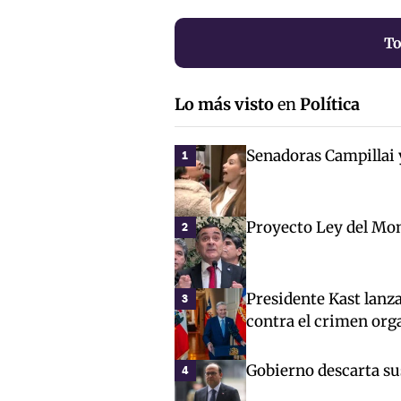
To
Lo más visto
en
Política
Senadoras Campillai 
1
Proyecto Ley del Mon
2
Presidente Kast lanz
3
contra el crimen org
Gobierno descarta sus
4