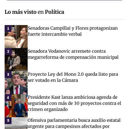
Lo más visto
en
Política
Senadoras Campillai y Flores protagonizan
1
fuerte intercambio verbal
Senadora Vodanovic arremete contra
2
megarreforma de compensación municipal
Proyecto Ley del Mono 2.0 queda listo para
3
ser votado en la Cámara
Presidente Kast lanza ambiciosa agenda de
4
seguridad con más de 30 proyectos contra el
crimen organizado
Ofensiva parlamentaria busca auxilio estatal
5
urgente para campesinos afectados por