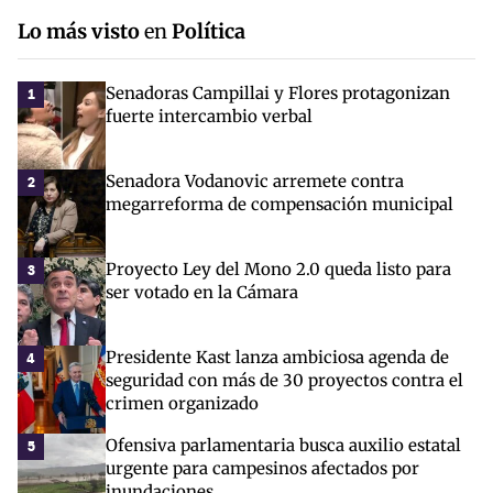
Lo más visto
en
Política
Senadoras Campillai y Flores protagonizan
1
fuerte intercambio verbal
Senadora Vodanovic arremete contra
2
megarreforma de compensación municipal
Proyecto Ley del Mono 2.0 queda listo para
3
ser votado en la Cámara
Presidente Kast lanza ambiciosa agenda de
4
seguridad con más de 30 proyectos contra el
crimen organizado
Ofensiva parlamentaria busca auxilio estatal
5
urgente para campesinos afectados por
inundaciones