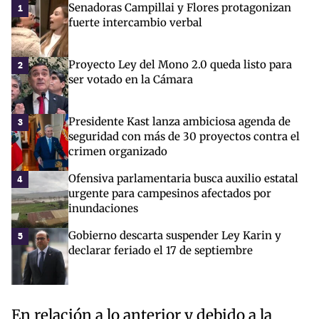
Senadoras Campillai y Flores protagonizan
1
fuerte intercambio verbal
Proyecto Ley del Mono 2.0 queda listo para
2
ser votado en la Cámara
Presidente Kast lanza ambiciosa agenda de
3
seguridad con más de 30 proyectos contra el
crimen organizado
Ofensiva parlamentaria busca auxilio estatal
4
urgente para campesinos afectados por
inundaciones
Gobierno descarta suspender Ley Karin y
5
declarar feriado el 17 de septiembre
En relación a lo anterior y debido a la