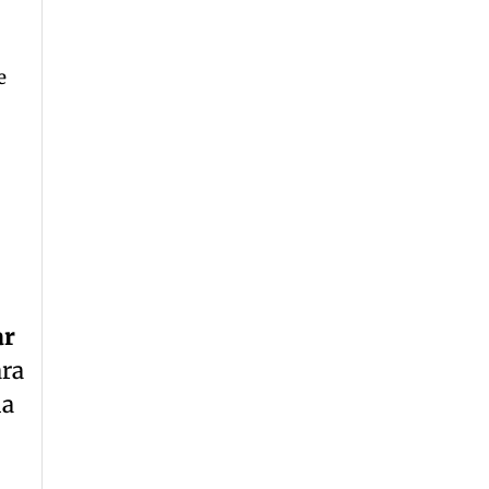
e
ar
ra
da