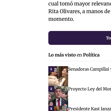
cual tomó mayor relevanc
Rita Olivares, a manos de
momento.
To
Lo más visto
en
Política
Senadoras Campillai 
1
Proyecto Ley del Mon
2
Presidente Kast lanz
3