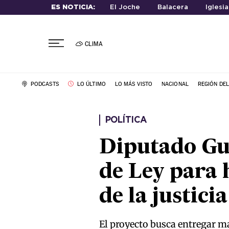
ES NOTICIA:
El Joche
Balacera
Iglesi
CLIMA
PODCASTS
LO ÚLTIMO
LO MÁS VISTO
NACIONAL
REGIÓN DE
POLÍTICA
Diputado Gu
de Ley para 
de la justicia
El proyecto busca entregar m