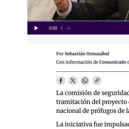
Loaded
:
0%
Current
0:00
/
Duration
-:-
Play
Time
Por
Sebastián Ormazábal
Con información de
Comunicado d
La comisión de seguridad 
tramitación del proyecto 
nacional de prófugos de la
La iniciativa fue impulsa