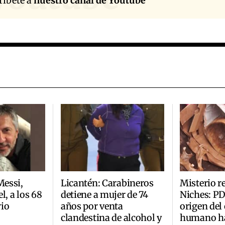
ríbete a
nuestro canal de Youtube
Messi,
Licantén: Carabineros
Misterio r
l, a los 68
detiene a mujer de 74
Niches: PD
rio
años por venta
origen del
clandestina de alcohol y
humano ha