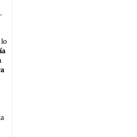
.
 lo
ía
n
ra
da