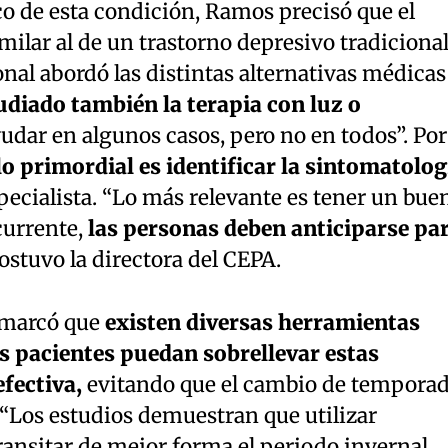
o de esta condición, Ramos precisó que el
milar al de un trastorno depresivo tradicional
onal abordó las distintas alternativas médicas
udiado también la terapia con luz o
dar en algunos casos, pero no en todos”. Por
lo primordial es identificar la sintomatolog
pecialista. “Lo más relevante es tener un bue
currente,
las personas deben anticiparse pa
sostuvo la directora del CEPA.
emarcó que
existen diversas herramientas
s pacientes puedan sobrellevar estas
fectiva,
evitando que el cambio de tempora
. “Los estudios demuestran que utilizar
ansitar de mejor forma el periodo invernal.