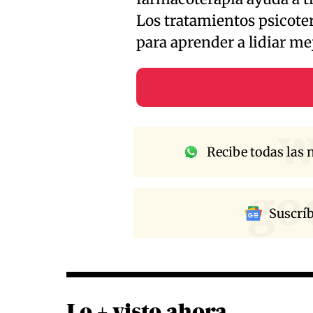
Los tratamientos psicote
para aprender a lidiar me
w
Recibe todas las n
go
Suscrí
Lo + visto ahora