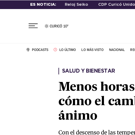
ES NOTICIA:
Reloj Seiko
CDP Curicó Unido
CURICÓ
10°
PODCASTS
LO ÚLTIMO
LO MÁS VISTO
NACIONAL
RE
SALUD Y BIENESTAR
Menos horas 
cómo el camb
ánimo
Con el descenso de las temper