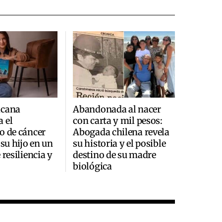
icana
Abandonada al nacer
 el
con carta y mil pesos:
o de cáncer
Abogada chilena revela
 su hijo en un
su historia y el posible
 resiliencia y
destino de su madre
biológica