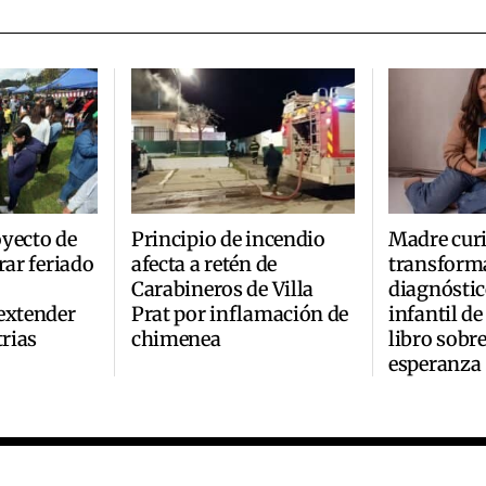
yecto de
Principio de incendio
Madre cur
rar feriado
afecta a retén de
transforma
Carabineros de Villa
diagnóstic
extender
Prat por inflamación de
infantil de
trias
chimenea
libro sobre
esperanza