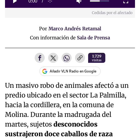
Current
0:00
/
Duration
-:-
Play
Mute
Fullscreen
Cedidas por el afectado
Time
Por
Marco Andrés Retamal
Con información de
Sala de Prensa
1.729
visitas
Añadir VLN Radio en Google
Un masivo robo de animales afectó a un
predio ubicado en el sector La Palmilla,
hacia la cordillera, en la comuna de
Molina. Durante la madrugada del
martes, sujetos
desconocidos
sustrajeron doce caballos de raza