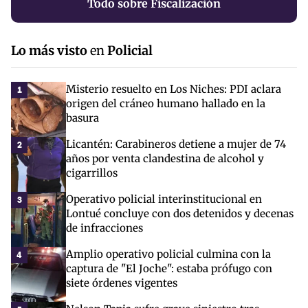
Todo sobre Fiscalización
Lo más visto
en
Policial
Misterio resuelto en Los Niches: PDI aclara
1
origen del cráneo humano hallado en la
basura
Licantén: Carabineros detiene a mujer de 74
2
años por venta clandestina de alcohol y
cigarrillos
Operativo policial interinstitucional en
3
Lontué concluye con dos detenidos y decenas
de infracciones
Amplio operativo policial culmina con la
4
captura de "El Joche": estaba prófugo con
siete órdenes vigentes