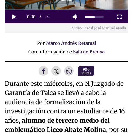
Loaded
:
0%
Current
0:00
/
Duration
-:-
Play
Mute
Fullscreen
Video: Fiscal José Manuel Varela
Time
Por
Marco Andrés Retamal
Con información de
Sala de Prensa
900
visitas
Durante este miércoles, en el Juzgado de
Garantía de Talca se llevó a cabo la
audiencia de formalización de la
investigación contra un estudiante de 16
años,
alumno de tercero medio del
emblemático Liceo Abate Molina
, por su