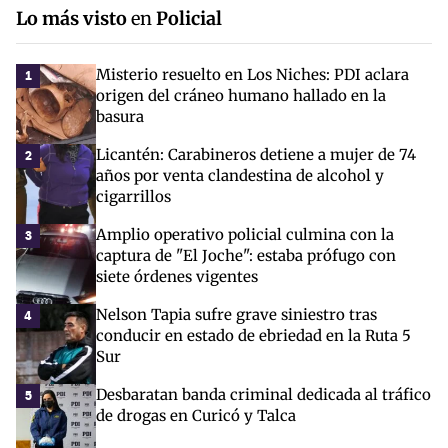
Lo más visto
en
Policial
Misterio resuelto en Los Niches: PDI aclara
1
origen del cráneo humano hallado en la
basura
Licantén: Carabineros detiene a mujer de 74
2
años por venta clandestina de alcohol y
cigarrillos
Amplio operativo policial culmina con la
3
captura de "El Joche": estaba prófugo con
siete órdenes vigentes
Nelson Tapia sufre grave siniestro tras
4
conducir en estado de ebriedad en la Ruta 5
Sur
Desbaratan banda criminal dedicada al tráfico
5
de drogas en Curicó y Talca