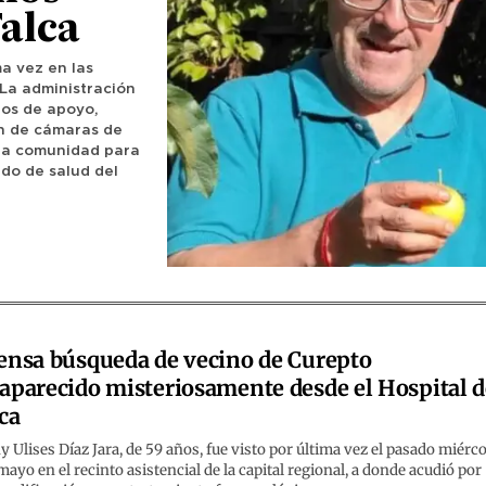
Talca
ma vez en las
 La administración
los de apoyo,
ón de cámaras de
 la comunidad para
do de salud del
ensa búsqueda de vecino de Curepto
aparecido misteriosamente desde el Hospital d
ca
 Ulises Díaz Jara, de 59 años, fue visto por última vez el pasado miérc
mayo en el recinto asistencial de la capital regional, a donde acudió por