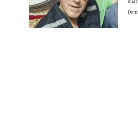
una 
Domi