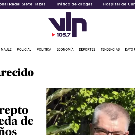
nal Radal Siete Tazas
Tráfico de drogas
Hospital de Cur
L MAULE
POLICIAL
POLÍTICA
ECONOMÍA
DEPORTES
TENDENCIAS
DATO 
arecido
repto
eda de
años