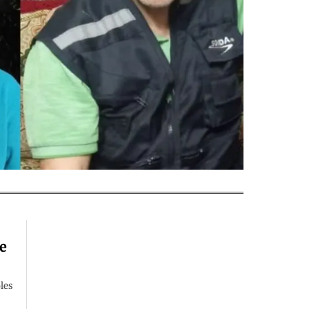
e
oles