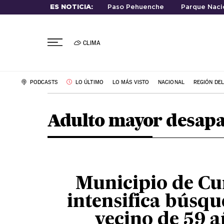
ES NOTICIA:
Paso Pehuenche
Parque Nacio
CLIMA
PODCASTS
LO ÚLTIMO
LO MÁS VISTO
NACIONAL
REGIÓN DE
Adulto mayor desap
Municipio de Cu
intensifica búsqu
vecino de 59 