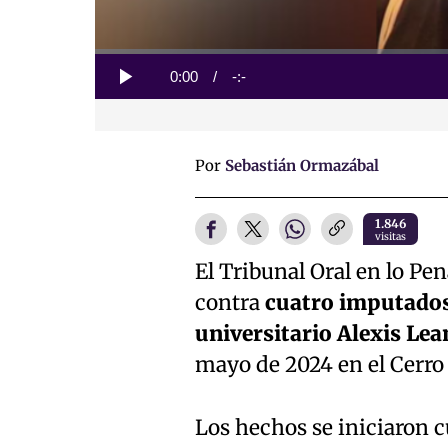
Loaded
:
0%
Current
0:00
/
Duration
-:-
Play
Time
Por
Sebastián Ormazábal
1.846
visitas
El Tribunal Oral en lo Pe
contra
cuatro imputados 
universitario Alexis Le
mayo de 2024 en el Cerro
Los hechos se iniciaron 