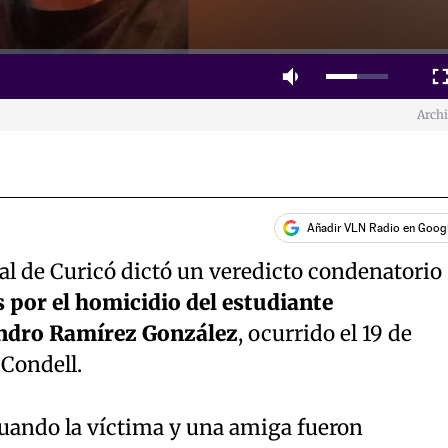
Mute
Fulls
Arch
Añadir VLN Radio en Goog
nal de Curicó dictó un veredicto condenatorio
por el homicidio del estudiante
andro Ramírez González
, ocurrido el 19 de
 Condell.
cuando la víctima y una amiga fueron