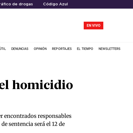
ráfico de drogas
Código Azul
EN VIVO
ÚTIL
DENUNCIAS
OPINIÓN
REPORTAJES
EL TIEMPO
NEWSLETTERS
el homicidio
ser encontrados responsables
de sentencia será el 12 de