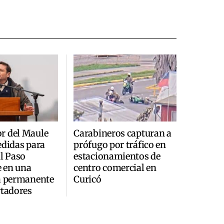
r del Maule
Carabineros capturan a
edidas para
prófugo por tráfico en
al Paso
estacionamientos de
 en una
centro comercial en
a permanente
Curicó
rtadores