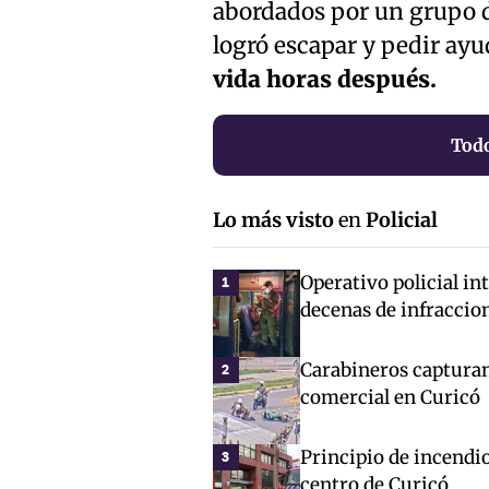
abordados por un grupo d
logró escapar y pedir ayu
vida horas después.
Todo
Lo más visto
en
Policial
Operativo policial in
1
decenas de infraccio
Carabineros capturan
2
comercial en Curicó
Principio de incendio
3
centro de Curicó