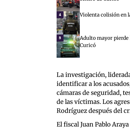
Violenta colisión en 
4
Adulto mayor pierde l
5
Curicó
La investigación, liderada
identificar a los acusados,
cámaras de seguridad, te
de las víctimas. Los agr
Rodríguez después del c
El fiscal Juan Pablo Araya