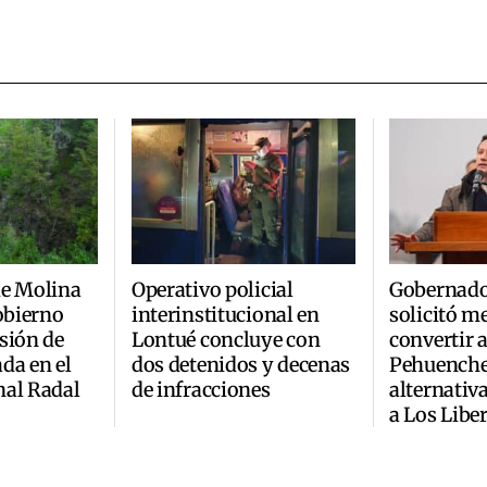
de Molina
Operativo policial
Gobernado
Gobierno
interinstitucional en
solicitó m
sión de
Lontué concluye con
convertir 
da en el
dos detenidos y decenas
Pehuenche
nal Radal
de infracciones
alternativ
a Los Libe