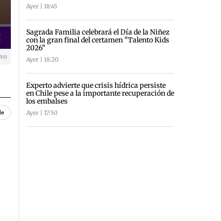
Ayer | 18:45
Sagrada Familia celebrará el Día de la Niñez
con la gran final del certamen "Talento Kids
creen
2026"
ivo
Ayer | 18:20
Experto advierte que crisis hídrica persiste
en Chile pese a la importante recuperación de
los embalses
Ayer | 17:50
le