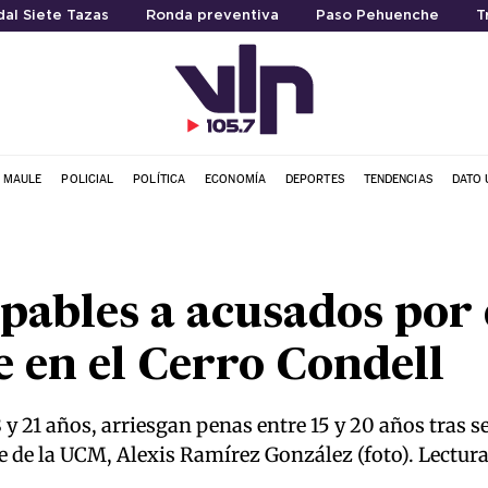
al Siete Tazas
Ronda preventiva
Paso Pehuenche
T
L MAULE
POLICIAL
POLÍTICA
ECONOMÍA
DEPORTES
TENDENCIAS
DATO 
pables a acusados por 
e en el Cerro Condell
 y 21 años, arriesgan penas entre 15 y 20 años tras 
e de la UCM, Alexis Ramírez González (foto). Lectura 