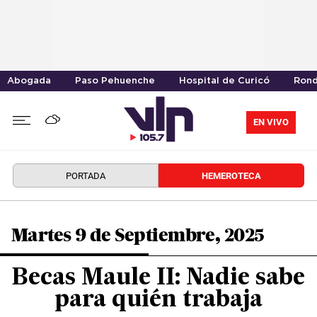
Abogada
Paso Pehuenche
Hospital de Curicó
Rond
EN VIVO
PORTADA
HEMEROTECA
Martes 9 de Septiembre, 2025
Becas Maule II: Nadie sabe
para quién trabaja