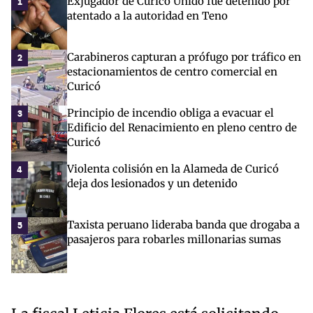
Exjugador de Curicó Unido fue detenido por
1
atentado a la autoridad en Teno
Carabineros capturan a prófugo por tráfico en
2
estacionamientos de centro comercial en
Curicó
Principio de incendio obliga a evacuar el
3
Edificio del Renacimiento en pleno centro de
Curicó
Violenta colisión en la Alameda de Curicó
4
deja dos lesionados y un detenido
Taxista peruano lideraba banda que drogaba a
5
pasajeros para robarles millonarias sumas