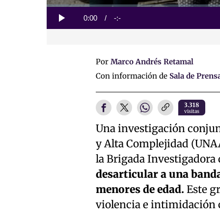
Loaded
:
0%
Current
0:00
/
Duration
-:-
Play
Time
Por
Marco Andrés Retamal
Con información de
Sala de Prens
3.318
visitas
Una investigación conjunt
y Alta Complejidad (UNAAC
la Brigada Investigadora 
desarticular a una band
menores de edad.
Este gr
violencia e intimidación 