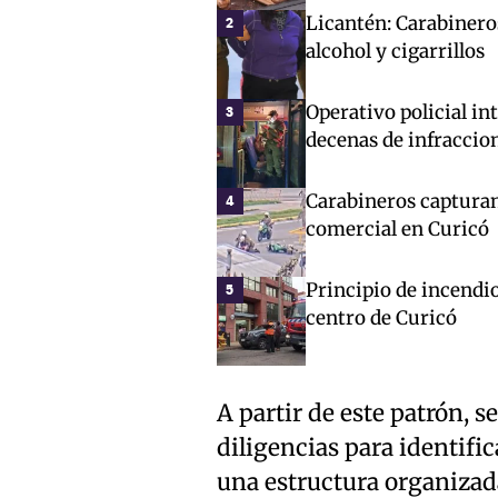
Licantén: Carabinero
2
alcohol y cigarrillos
Operativo policial in
3
decenas de infraccio
Carabineros capturan
4
comercial en Curicó
Principio de incendio
5
centro de Curicó
A partir de este patrón, 
diligencias para identific
una estructura organizada