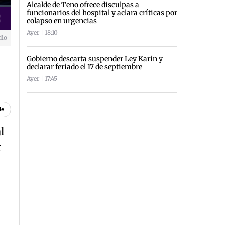
Alcalde de Teno ofrece disculpas a
funcionarios del hospital y aclara críticas por
colapso en urgencias
creen
Ayer | 18:10
dio
Gobierno descarta suspender Ley Karin y
declarar feriado el 17 de septiembre
Ayer | 17:45
le
l
r