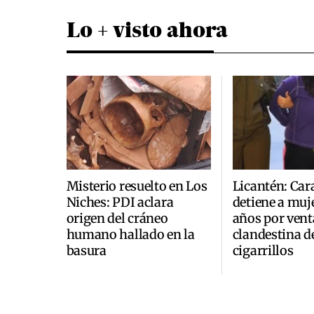
Lo + visto ahora
Misterio resuelto en Los
Licantén: Car
Niches: PDI aclara
detiene a muje
origen del cráneo
años por vent
humano hallado en la
clandestina d
basura
cigarrillos