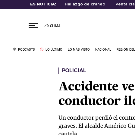
ES NOTICIA:
Hallazgo de craneo
Venta cla
CLIMA
PODCASTS
LO ÚLTIMO
LO MÁS VISTO
NACIONAL
REGIÓN DE
POLICIAL
Accidente ve
conductor il
Un conductor perdió el contro
graves. El alcalde Américo Gu
cautela.