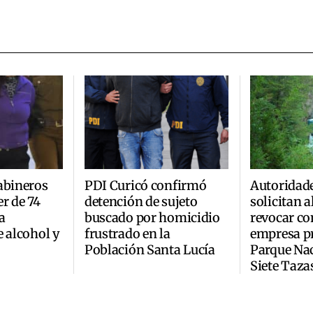
abineros
PDI Curicó confirmó
Autoridad
r de 74
detención de sujeto
solicitan 
a
buscado por homicidio
revocar co
e alcohol y
frustrado en la
empresa pr
Población Santa Lucía
Parque Na
Siete Taza