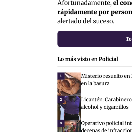
Afortunadamente,
el con
rápidamente por person
alertado del suceso.
To
Lo más visto
en
Policial
Misterio resuelto en
1
en la basura
Licantén: Carabinero
2
alcohol y cigarrillos
Operativo policial in
3
decenas de infraccio