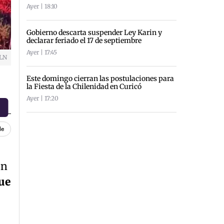
Ayer | 18:10
Gobierno descarta suspender Ley Karin y
declarar feriado el 17 de septiembre
Ayer | 17:45
VLN
Este domingo cierran las postulaciones para
la Fiesta de la Chilenidad en Curicó
Ayer | 17:20
le
ún
ue