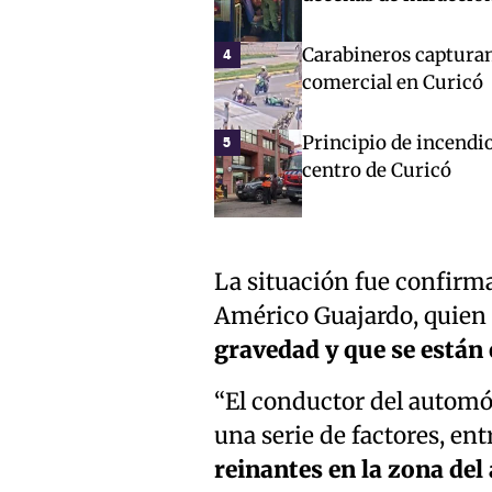
Carabineros capturan
4
comercial en Curicó
Principio de incendio
5
centro de Curicó
La situación fue confirma
Américo Guajardo, quien
gravedad y que se están 
“El conductor del automóv
una serie de factores, entr
reinantes en la zona del