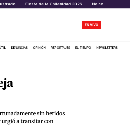
rustrado
Fiesta de la Chilenidad 2026
Nelson Tapia
EN VIVO
ÚTIL
DENUNCIAS
OPINIÓN
REPORTAJES
EL TIEMPO
NEWSLETTERS
eja
fortunadamente sin heridos
 urgió a transitar con