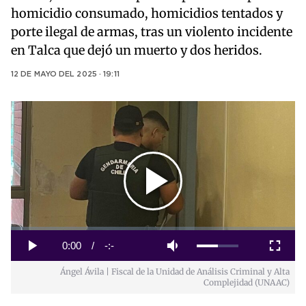
homicidio consumado, homicidios tentados y
porte ilegal de armas, tras un violento incidente
en Talca que dejó un muerto y dos heridos.
12 DE MAYO DEL 2025 · 19:11
Play
Video
Loaded
:
0%
Current
0:00
/
Duration
-:-
Play
Mute
Fullscreen
Ángel Ávila | Fiscal de la Unidad de Análisis Criminal y Alta
Time
Complejidad (UNAAC)