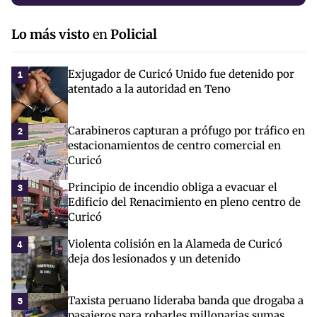
Lo más visto
en
Policial
Exjugador de Curicó Unido fue detenido por
1
atentado a la autoridad en Teno
Carabineros capturan a prófugo por tráfico en
2
estacionamientos de centro comercial en
Curicó
Principio de incendio obliga a evacuar el
3
Edificio del Renacimiento en pleno centro de
Curicó
Violenta colisión en la Alameda de Curicó
4
deja dos lesionados y un detenido
Taxista peruano lideraba banda que drogaba a
5
pasajeros para robarles millonarias sumas