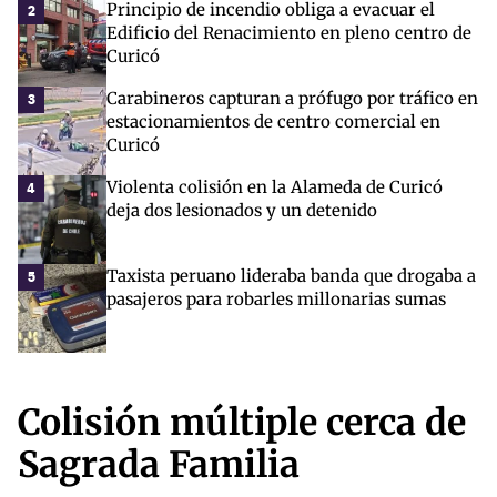
Principio de incendio obliga a evacuar el
2
Edificio del Renacimiento en pleno centro de
Curicó
Carabineros capturan a prófugo por tráfico en
3
estacionamientos de centro comercial en
Curicó
Violenta colisión en la Alameda de Curicó
4
deja dos lesionados y un detenido
Taxista peruano lideraba banda que drogaba a
5
pasajeros para robarles millonarias sumas
Colisión múltiple cerca de
Sagrada Familia