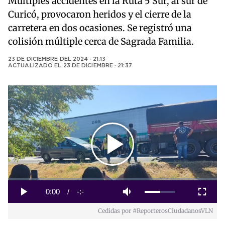
Múltiples accidentes en la Ruta 5 Sur, al sur de
Curicó, provocaron heridos y el cierre de la
carretera en dos ocasiones. Se registró una
colisión múltiple cerca de Sagrada Familia.
23 DE DICIEMBRE DEL 2024 · 21:13
ACTUALIZADO EL
23 DE DICIEMBRE · 21:37
Play
Video
Loaded
:
0%
Current
0:00
/
Duration
-:-
Play
Mute
Fullscreen
Cedidas por #ReporterosCiudadanosVLN
Time