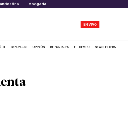
landestina
Abogada
EN VIVO
ÚTIL
DENUNCIAS
OPINIÓN
REPORTAJES
EL TIEMPO
NEWSLETTERS
lenta