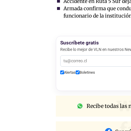
Accidente en Ruta 5 Sur deja
Armada confirma que conduct
funcionario de la institució
Suscríbete gratis
Recibe lo mejor de VLN en nuestros New
Alertas
Boletines
w
Recibe todas las n
f