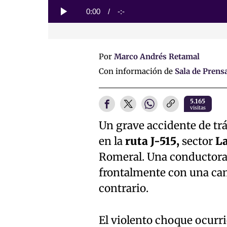
Loaded
:
0%
Current
0:00
/
Duration
-:-
Play
Time
Por
Marco Andrés Retamal
Con información de
Sala de Prens
5.165
visitas
Un grave accidente de trá
en la
ruta J-515,
sector
La
Romeral. Una conductora
frontalmente con una cam
contrario.
El violento choque ocurri