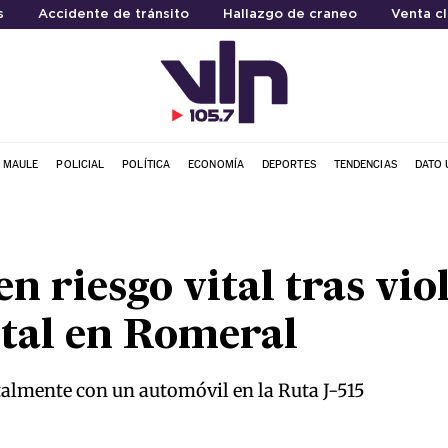
s
Accidente de tránsito
Hallazgo de craneo
Venta c
L MAULE
POLICIAL
POLÍTICA
ECONOMÍA
DEPORTES
TENDENCIAS
DATO 
n riesgo vital tras vio
ntal en Romeral
almente con un automóvil en la Ruta J-515