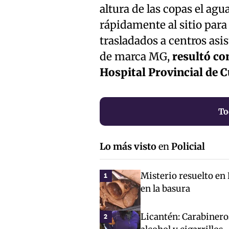
altura de las copas el ag
rápidamente al sitio para
trasladados a centros asi
de marca MG,
resultó co
Hospital Provincial de C
To
Lo más visto
en
Policial
Misterio resuelto en
1
en la basura
Licantén: Carabinero
2