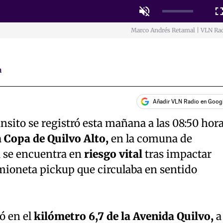
Unmute
Fulls
Marco Andrés Retamal | VLN Ra
a
Añadir VLN Radio en Goog
nsito se registró esta mañana a las 08:50 hor
 Copa de Quilvo Alto,
en la comuna de
 se encuentra en
riesgo vital
tras impactar
ioneta pickup que circulaba en sentido
ó en el
kilómetro 6,7 de la Avenida Quilvo,
a 