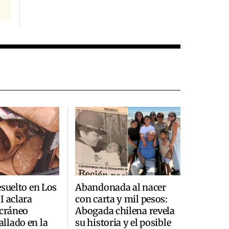
esuelto en Los
Abandonada al nacer
I aclara
con carta y mil pesos:
 cráneo
Abogada chilena revela
llado en la
su historia y el posible