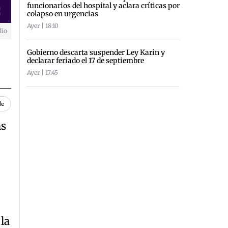
funcionarios del hospital y aclara críticas por
colapso en urgencias
creen
Ayer | 18:10
dio
Gobierno descarta suspender Ley Karin y
declarar feriado el 17 de septiembre
Ayer | 17:45
le
as
la