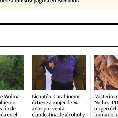
íbete a
nuestra página en Facebook
de Molina
Licantén: Carabineros
Misterio r
Gobierno
detiene a mujer de 74
Niches: PD
sión de
años por venta
origen del
da en el
clandestina de alcohol y
humano ha