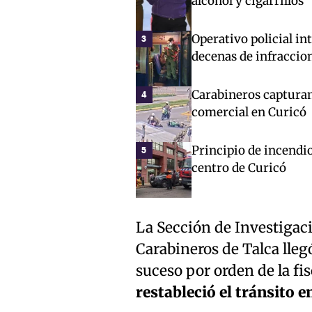
alcohol y cigarrillos
Operativo policial in
3
decenas de infraccio
Carabineros capturan
4
comercial en Curicó
Principio de incendio
5
centro de Curicó
La Sección de Investigac
Carabineros de Talca lleg
suceso por orden de la fi
restableció el tránsito en