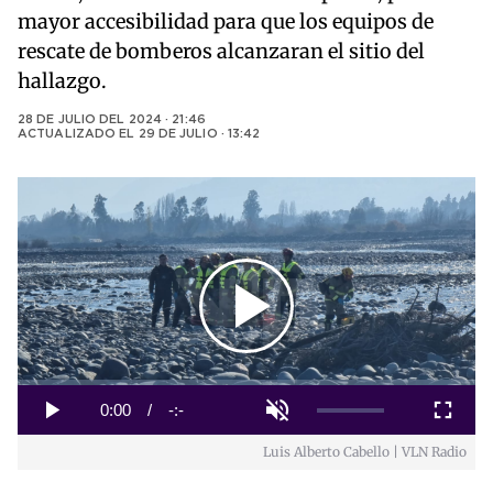
mayor accesibilidad para que los equipos de
rescate de bomberos alcanzaran el sitio del
hallazgo.
28 DE JULIO DEL 2024 · 21:46
ACTUALIZADO EL
29 DE JULIO · 13:42
Play
Video
Loaded
:
0%
Current
0:00
/
Duration
-:-
Play
Unmute
Fullscreen
Luis Alberto Cabello | VLN Radio
Time