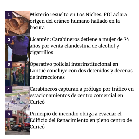
Misterio resuelto en Los Niches: PDI aclara
1
origen del cráneo humano hallado en la
basura
Licantén: Carabineros detiene a mujer de 74
2
años por venta clandestina de alcohol y
cigarrillos
Operativo policial interinstitucional en
3
Lontué concluye con dos detenidos y decenas
de infracciones
Carabineros capturan a prófugo por tráfico en
4
estacionamientos de centro comercial en
Curicó
Principio de incendio obliga a evacuar el
5
Edificio del Renacimiento en pleno centro de
Curicó