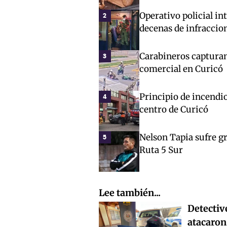
Operativo policial in
2
decenas de infraccio
Carabineros capturan
3
comercial en Curicó
Principio de incendio
4
centro de Curicó
Nelson Tapia sufre gr
5
Ruta 5 Sur
Lee también...
Detectiv
atacaron