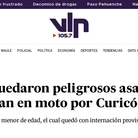
 frustrado
Decomiso de drogas
Paso Pehuenche
Ne
L MAULE
POLICIAL
POLÍTICA
ECONOMÍA
DEPORTES
TENDENCIAS
DATO 
uedaron peligrosos asa
ban en moto por Curicó
 menor de edad, el cual quedó con internación provi