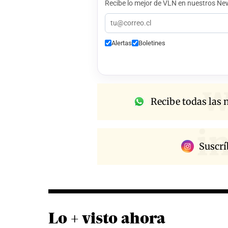
Recibe lo mejor de VLN en nuestros New
Alertas
Boletines
w
Recibe todas las n
i
Suscrí
Lo + visto ahora