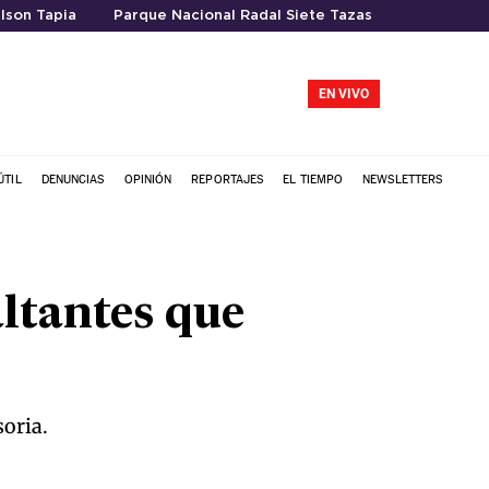
lson Tapia
Parque Nacional Radal Siete Tazas
EN VIVO
ÚTIL
DENUNCIAS
OPINIÓN
REPORTAJES
EL TIEMPO
NEWSLETTERS
ltantes que
soria.