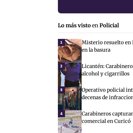
Lo más visto
en
Policial
Misterio resuelto en
1
en la basura
Licantén: Carabinero
2
alcohol y cigarrillos
Operativo policial in
3
decenas de infraccio
Carabineros capturan
4
comercial en Curicó