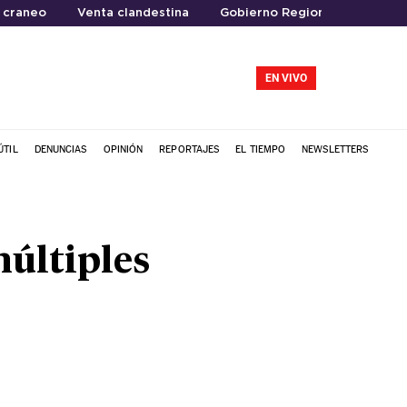
 craneo
Venta clandestina
Gobierno Regional del Maule
EN VIVO
ÚTIL
DENUNCIAS
OPINIÓN
REPORTAJES
EL TIEMPO
NEWSLETTERS
múltiples