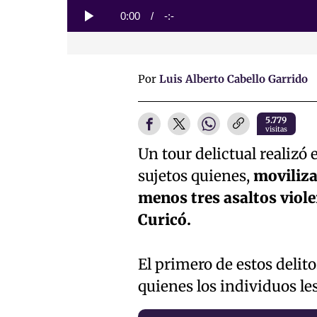
Loaded
:
0%
Current
0:00
/
Duration
-:-
Play
Time
Por
Luis Alberto Cabello Garrido
5.779
visitas
Un tour delictual realizó
sujetos quienes,
moviliza
menos tres asaltos vio
Curicó.
El primero de estos delito
quienes los individuos les