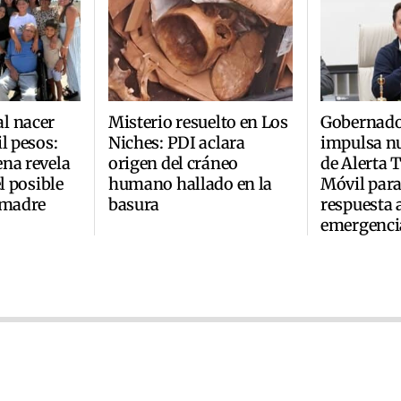
l nacer
Misterio resuelto en Los
Gobernado
l pesos:
Niches: PDI aclara
impulsa n
na revela
origen del cráneo
de Alerta
el posible
humano hallado en la
Móvil para
 madre
basura
respuesta 
emergenci