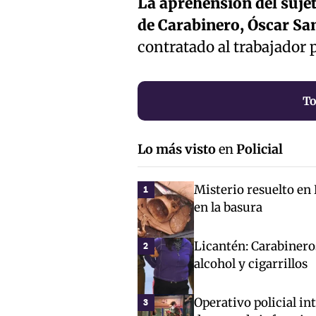
La aprehensión del sujet
de Carabinero, Óscar Sa
contratado al trabajador 
To
Lo más visto
en
Policial
Misterio resuelto en
1
en la basura
Licantén: Carabinero
2
alcohol y cigarrillos
Operativo policial in
3