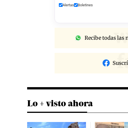
Alertas
Boletines
w
Recibe todas las n
f
Suscr
Lo + visto ahora