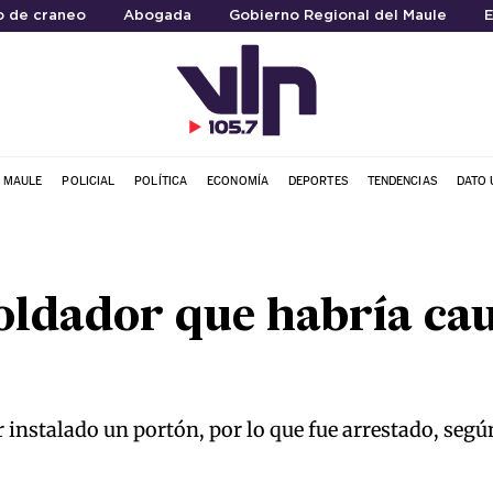
o de craneo
Abogada
Gobierno Regional del Maule
E
L MAULE
POLICIAL
POLÍTICA
ECONOMÍA
DEPORTES
TENDENCIAS
DATO 
oldador que habría ca
 instalado un portón, por lo que fue arrestado, seg