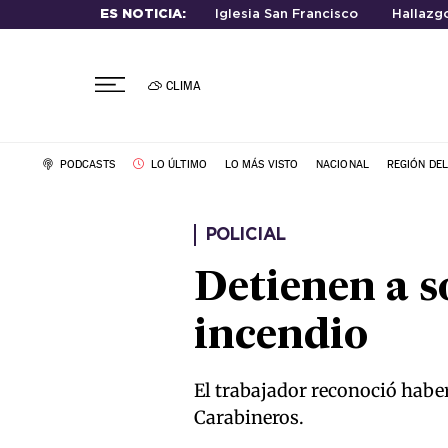
ES NOTICIA:
Iglesia San Francisco
Hallazg
CLIMA
PODCASTS
LO ÚLTIMO
LO MÁS VISTO
NACIONAL
REGIÓN DE
POLICIAL
Detienen a s
incendio
El trabajador reconoció haber
Carabineros.