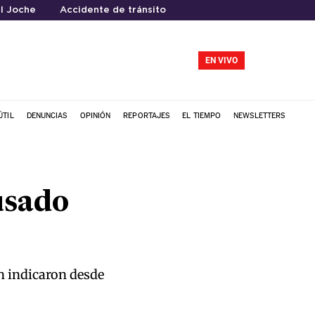
l Joche
Accidente de tránsito
EN VIVO
ÚTIL
DENUNCIAS
OPINIÓN
REPORTAJES
EL TIEMPO
NEWSLETTERS
usado
ún indicaron desde