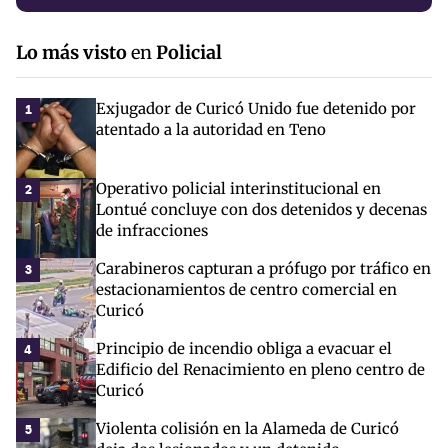
Lo más visto
en
Policial
Exjugador de Curicó Unido fue detenido por
1
atentado a la autoridad en Teno
Operativo policial interinstitucional en
2
Lontué concluye con dos detenidos y decenas
de infracciones
Carabineros capturan a prófugo por tráfico en
3
estacionamientos de centro comercial en
Curicó
Principio de incendio obliga a evacuar el
4
Edificio del Renacimiento en pleno centro de
Curicó
Violenta colisión en la Alameda de Curicó
5