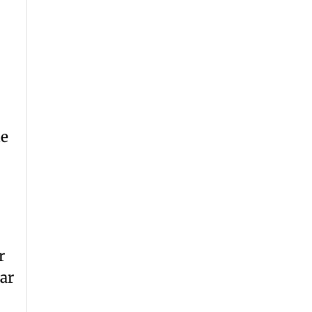
ue
r
ar