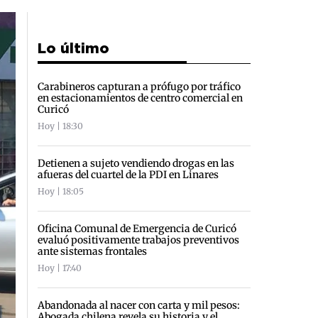
Lo último
Carabineros capturan a prófugo por tráfico
en estacionamientos de centro comercial en
Curicó
Hoy | 18:30
Detienen a sujeto vendiendo drogas en las
afueras del cuartel de la PDI en Linares
Hoy | 18:05
Oficina Comunal de Emergencia de Curicó
evaluó positivamente trabajos preventivos
ante sistemas frontales
Hoy | 17:40
Abandonada al nacer con carta y mil pesos:
Abogada chilena revela su historia y el