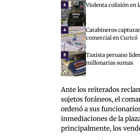
Violenta colisión en 
3
Carabineros capturan
4
comercial en Curicó
Taxista peruano lide
5
millonarias sumas
Ante los reiterados recla
sujetos foráneos, el coma
ordenó a sus funcionarios 
inmediaciones de la plaz
principalmente, los vend