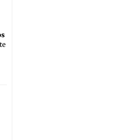
os
te