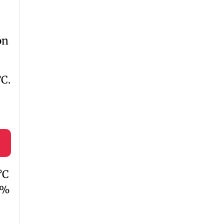
on
°C.
°C
0%