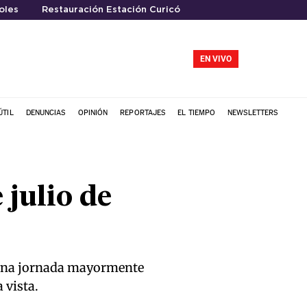
oles
Restauración Estación Curicó
EN VIVO
ÚTIL
DENUNCIAS
OPINIÓN
REPORTAJES
EL TIEMPO
NEWSLETTERS
 julio de
a una jornada mayormente
 vista.