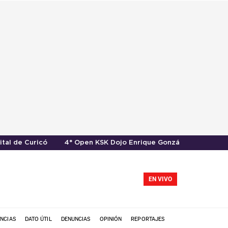
ital de Curicó
4° Open KSK Dojo Enrique González
EN VIVO
NCIAS
DATO ÚTIL
DENUNCIAS
OPINIÓN
REPORTAJES