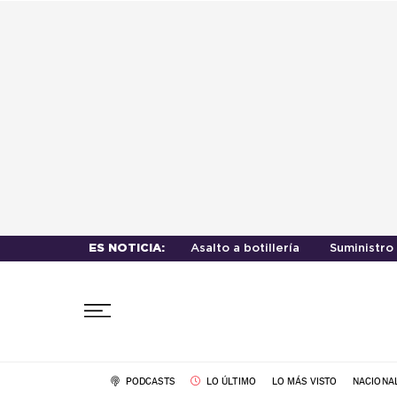
ES NOTICIA:
Asalto a botillería
Suministro 
PODCASTS
LO ÚLTIMO
LO MÁS VISTO
NACIONA