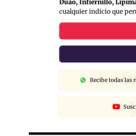
Duao, Infiernillo, Lipimá
cualquier indicio que per
w
Recibe todas las n
Susc