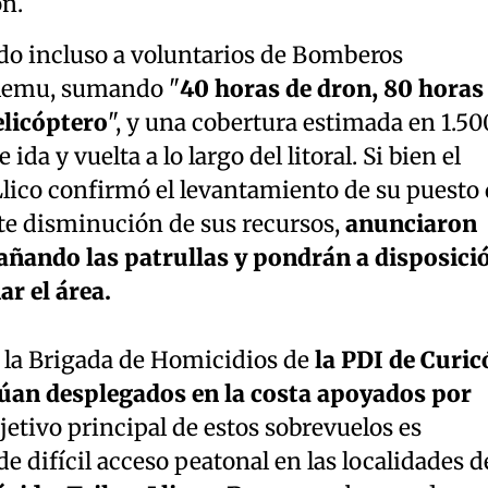
n.
do incluso a voluntarios de Bomberos
lemu, sumando "
40 horas de dron, 80 horas
elicóptero
", y una cobertura estimada en 1.50
ida y vuelta a lo largo del litoral. Si bien el
ico confirmó el levantamiento de su puesto 
e disminución de sus recursos,
anunciaron
ñando las patrullas y pondrán a disposici
r el área.
e la Brigada de Homicidios de
la PDI de Curic
úan desplegados en la costa apoyados por
jetivo principal de estos sobrevuelos es
e difícil acceso peatonal en las localidades d