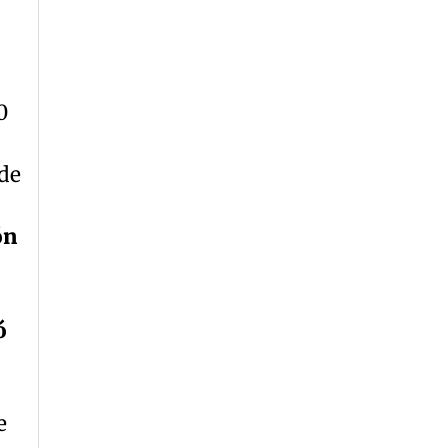
0
de
ón
ó
e