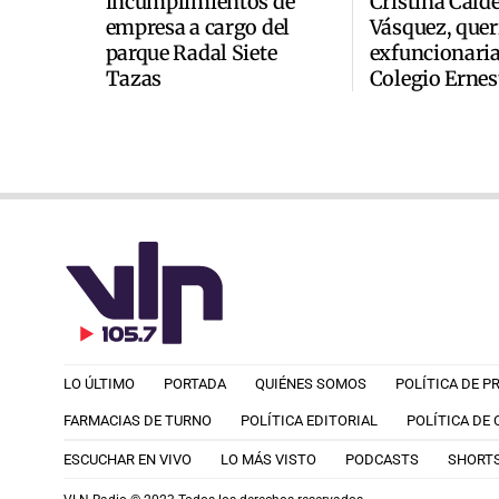
incumplimientos de
Cristina Cald
empresa a cargo del
Vásquez, quer
parque Radal Siete
exfuncionaria
Tazas
Colegio Ernes
LO ÚLTIMO
PORTADA
QUIÉNES SOMOS
POLÍTICA DE P
FARMACIAS DE TURNO
POLÍTICA EDITORIAL
POLÍTICA DE
ESCUCHAR EN VIVO
LO MÁS VISTO
PODCASTS
SHORT