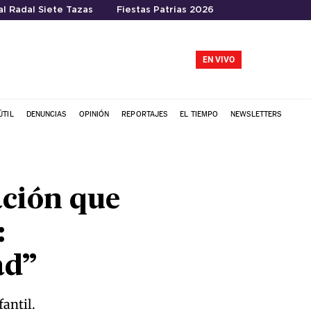
l Radal Siete Tazas
Fiestas Patrias 2026
EN VIVO
ÚTIL
DENUNCIAS
OPINIÓN
REPORTAJES
EL TIEMPO
NEWSLETTERS
ación que
:
ad”
antil.