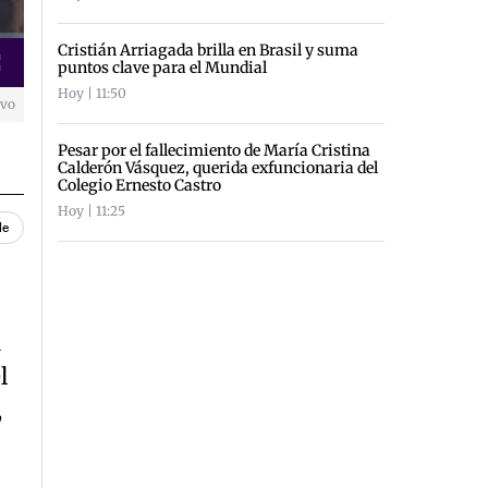
Cristián Arriagada brilla en Brasil y suma
puntos clave para el Mundial
creen
Hoy | 11:50
ivo
Pesar por el fallecimiento de María Cristina
Calderón Vásquez, querida exfuncionaria del
Colegio Ernesto Castro
Hoy | 11:25
le
a
l
,