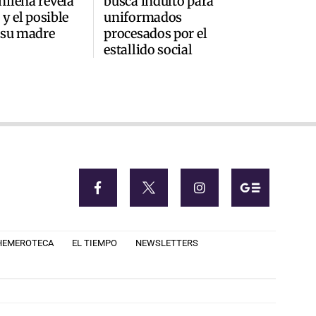
ilena revela
busca indulto para
 y el posible
uniformados
 su madre
procesados por el
estallido social
HEMEROTECA
EL TIEMPO
NEWSLETTERS