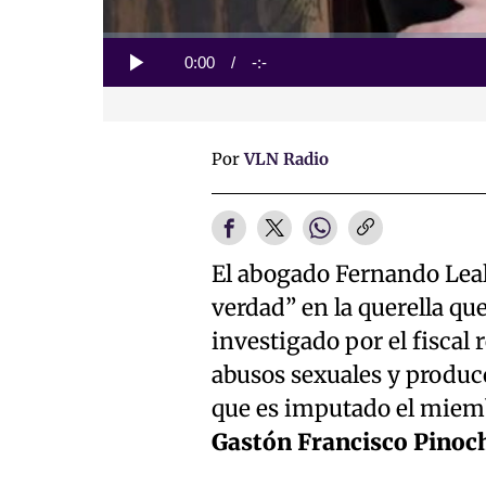
Loaded
:
0%
Current
0:00
/
Duration
-:-
Play
Time
Por
VLN Radio
El abogado Fernando Leal,
verdad” en la querella qu
investigado por el fiscal 
abusos sexuales y producc
que es imputado el miemb
Gastón Francisco Pinoc