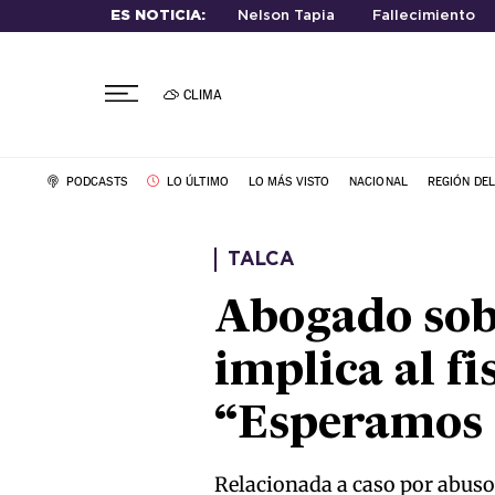
ES NOTICIA:
Nelson Tapia
Fallecimiento
CLIMA
PODCASTS
LO ÚLTIMO
LO MÁS VISTO
NACIONAL
REGIÓN DE
TALCA
Abogado sob
implica al fi
“Esperamos q
Relacionada a caso por abusos