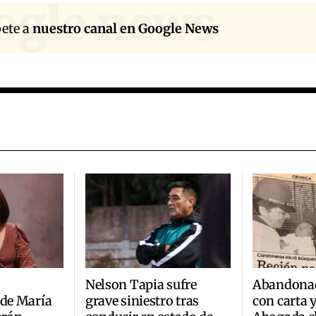
ogle news
bete a
nuestro canal en Google News
Nelson Tapia sufre
Abandonad
 de María
grave siniestro tras
con carta 