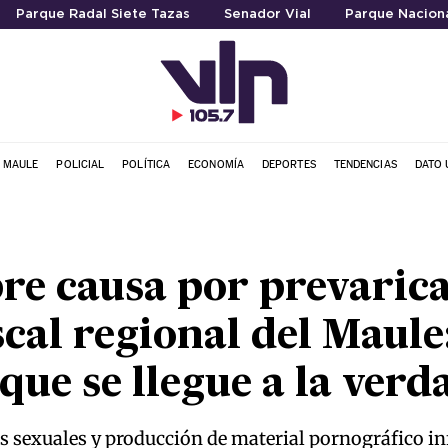
Parque Radal Siete Tazas
Senador Vial
Parque Naciona
L MAULE
POLICIAL
POLÍTICA
ECONOMÍA
DEPORTES
TENDENCIAS
DATO 
re causa por prevaric
scal regional del Maule
ue se llegue a la verd
 sexuales y producción de material pornográfico inf