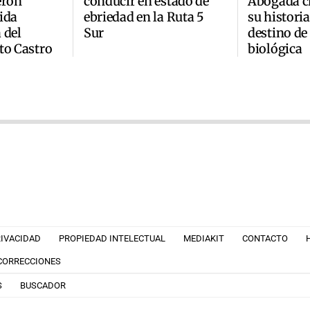
erón
conducir en estado de
Abogada ch
ida
ebriedad en la Ruta 5
su historia
 del
Sur
destino de
to Castro
biológica
RIVACIDAD
PROPIEDAD INTELECTUAL
MEDIAKIT
CONTACTO
 CORRECCIONES
S
BUSCADOR