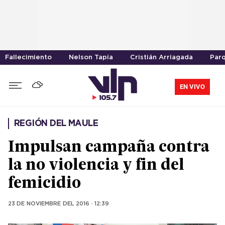
Fallecimiento
Nelson Tapia
Cristián Arriagada
Parq
EN VIVO
REGIÓN DEL MAULE
Impulsan campaña contra
la no violencia y fin del
femicidio
23 DE NOVIEMBRE DEL 2016 · 12:39