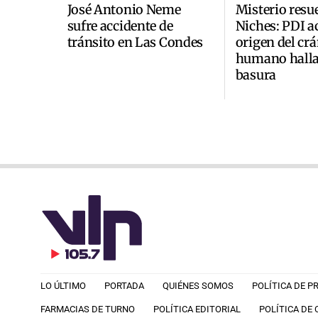
José Antonio Neme
Misterio resu
sufre accidente de
Niches: PDI a
tránsito en Las Condes
origen del cr
humano halla
basura
LO ÚLTIMO
PORTADA
QUIÉNES SOMOS
POLÍTICA DE P
FARMACIAS DE TURNO
POLÍTICA EDITORIAL
POLÍTICA DE