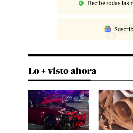
w
Recibe todas las n
go
Suscrí
Lo + visto ahora