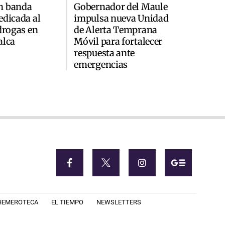
n banda
Gobernador del Maule
edicada al
impulsa nueva Unidad
 drogas en
de Alerta Temprana
alca
Móvil para fortalecer
respuesta ante
emergencias
HEMEROTECA
EL TIEMPO
NEWSLETTERS