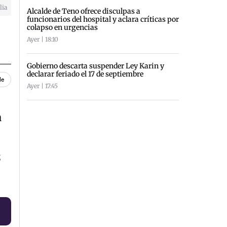
lia
Alcalde de Teno ofrece disculpas a
funcionarios del hospital y aclara críticas por
colapso en urgencias
Ayer | 18:10
Gobierno descarta suspender Ley Karin y
declarar feriado el 17 de septiembre
le
Ayer | 17:45
a
z