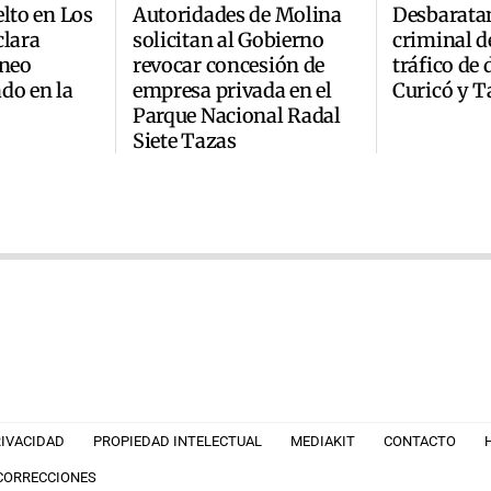
elto en Los
Autoridades de Molina
Desbarata
clara
solicitan al Gobierno
criminal d
áneo
revocar concesión de
tráfico de
do en la
empresa privada en el
Curicó y T
Parque Nacional Radal
Siete Tazas
RIVACIDAD
PROPIEDAD INTELECTUAL
MEDIAKIT
CONTACTO
 CORRECCIONES