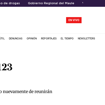
o de drogas
Gobierno Regional del Maule
Viajes al extr
EN VIVO
ÚTIL
DENUNCIAS
OPINIÓN
REPORTAJES
EL TIEMPO
NEWSLETTERS
123
yo nuevamente de reunirán