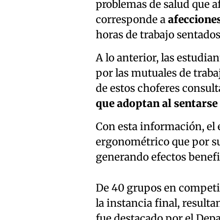
problemas de salud que af
corresponde a
afeccione
horas de trabajo sentados
A lo anterior, las estud
por las mutuales de traba
de estos choferes consulta
que adoptan al sentarse
Con esta información, el 
ergonométrico que por su 
generando efectos benefic
De 40 grupos en competic
la instancia final, result
fue destacado por el De