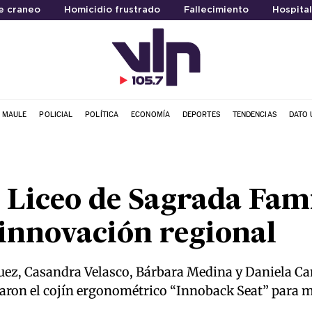
e craneo
Homicidio frustrado
Fallecimiento
Hospita
L MAULE
POLICIAL
POLÍTICA
ECONOMÍA
DEPORTES
TENDENCIAS
DATO 
 Liceo de Sagrada Fam
innovación regional
uez, Casandra Velasco, Bárbara Medina y Daniela Ca
laron el cojín ergonométrico “Innoback Seat” para m