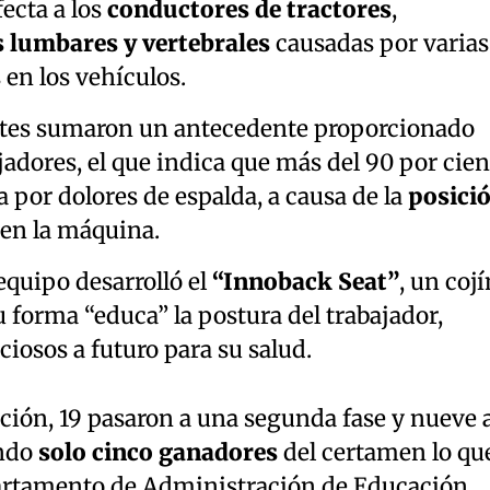
ecta a los
conductores de tractores
,
s lumbares y vertebrales
causadas por varias
 en los vehículos.
iantes sumaron un antecedente proporcionado
jadores, el que indica que más del 90 por cien
 por dolores de espalda, a causa de la
posici
en la máquina.
equipo desarrolló el
“Innoback Seat”
, un cojí
forma “educa” la postura del trabajador,
iosos a futuro para su salud.
ión, 19 pasaron a una segunda fase y nueve 
ando
solo cinco ganadores
del certamen lo qu
partamento de Administración de Educación