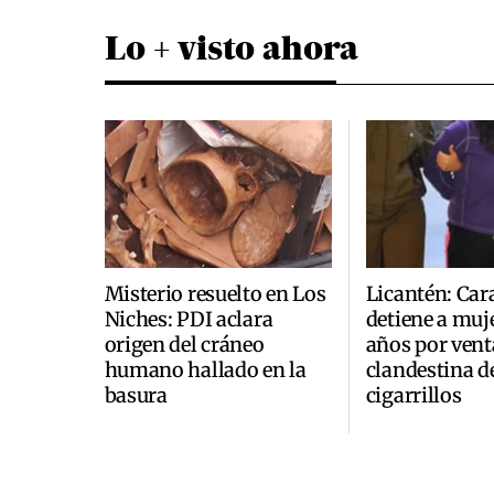
Lo + visto ahora
Misterio resuelto en Los
Licantén: Car
Niches: PDI aclara
detiene a muje
origen del cráneo
años por vent
humano hallado en la
clandestina d
basura
cigarrillos