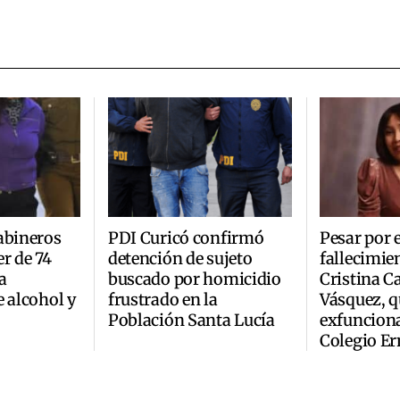
abineros
PDI Curicó confirmó
Pesar por e
r de 74
detención de sujeto
fallecimie
a
buscado por homicidio
Cristina C
e alcohol y
frustrado en la
Vásquez, q
Población Santa Lucía
exfunciona
Colegio Er