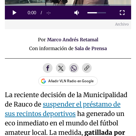
Loaded
:
0%
Current
0:00
/
Duration
-:-
Play
Mute
Fullscreen
Archivo
Time
Por
Marco Andrés Retamal
Con información de
Sala de Prensa
Añadir VLN Radio en Google
La reciente decisión de la Municipalidad
de Rauco de
suspender el préstamo de
sus recintos deportivos
ha generado un
eco inmediato en el mundo del fútbol
amateur local. La medida,
gatillada por