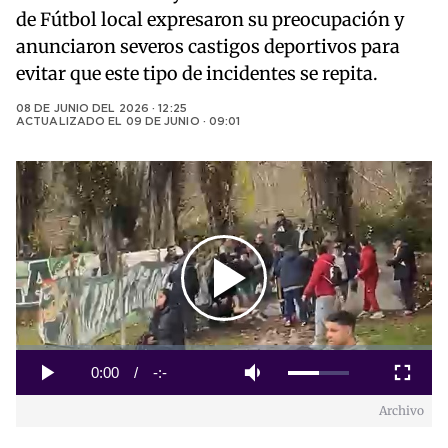
de Fútbol local expresaron su preocupación y
anunciaron severos castigos deportivos para
evitar que este tipo de incidentes se repita.
08 DE JUNIO DEL 2026 · 12:25
ACTUALIZADO EL
09 DE JUNIO · 09:01
Play
Video
Loaded
:
0%
Current
0:00
/
Duration
-:-
Play
Mute
Fullscreen
Archivo
Time