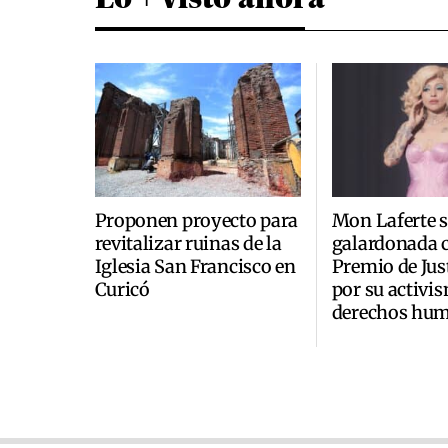
Proponen proyecto para
Mon Laferte s
revitalizar ruinas de la
galardonada c
Iglesia San Francisco en
Premio de Just
Curicó
por su activi
derechos hu