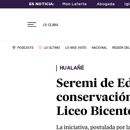
ES NOTICIA:
Mon Laferte
Abogada
Ig
CLIMA
PODCASTS
LO ÚLTIMO
LO MÁS VISTO
NACIONAL
REGIÓN DE
HUALAÑÉ
Seremi de E
conservación
Liceo Bicen
La iniciativa, postulada por