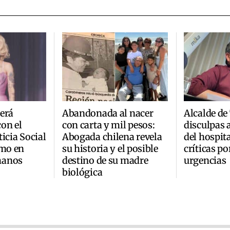
erá
Abandonada al nacer
Alcalde de
on el
con carta y mil pesos:
disculpas 
icia Social
Abogada chilena revela
del hospita
smo en
su historia y el posible
críticas po
manos
destino de su madre
urgencias
biológica