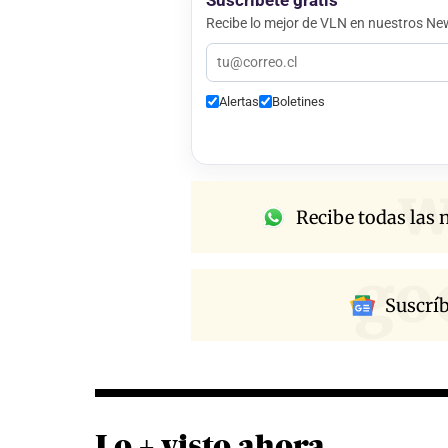
Suscríbete gratis
Recibe lo mejor de VLN en nuestros New
Alertas
Boletines
w
Recibe todas las n
go
Suscrí
Lo + visto ahora