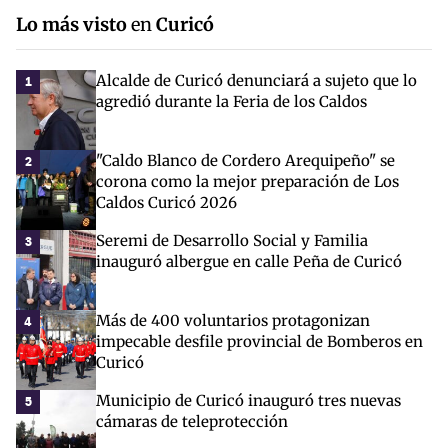
Lo más visto
en
Curicó
Alcalde de Curicó denunciará a sujeto que lo
1
agredió durante la Feria de los Caldos
"Caldo Blanco de Cordero Arequipeño" se
2
corona como la mejor preparación de Los
Caldos Curicó 2026
Seremi de Desarrollo Social y Familia
3
inauguró albergue en calle Peña de Curicó
Más de 400 voluntarios protagonizan
4
impecable desfile provincial de Bomberos en
Curicó
Municipio de Curicó inauguró tres nuevas
5
cámaras de teleprotección