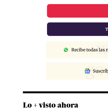
T
w
Recibe todas las n
go
Suscrí
Lo + visto ahora