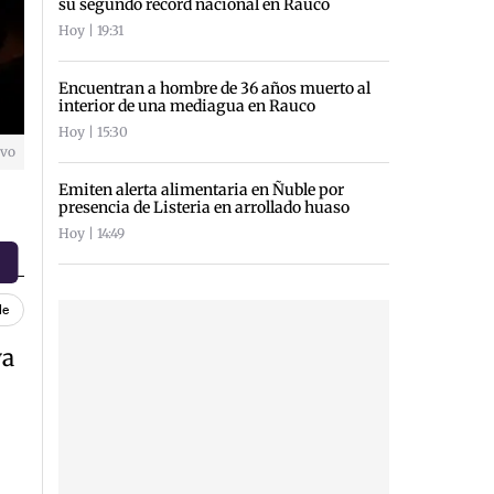
su segundo récord nacional en Rauco
Hoy | 19:31
Encuentran a hombre de 36 años muerto al
interior de una mediagua en Rauco
Hoy | 15:30
ivo
Emiten alerta alimentaria en Ñuble por
presencia de Listeria en arrollado huaso
Hoy | 14:49
le
va