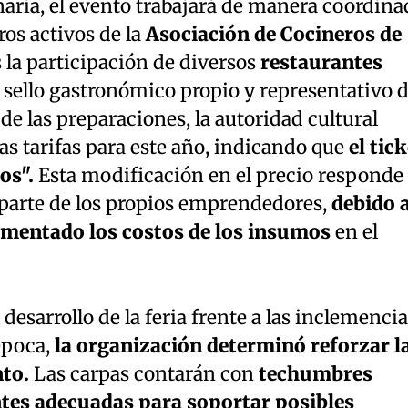
inaria, el evento trabajará de manera coordina
os activos de la
Asociación de Cocineros de
la participación de diversos
restaurantes
sello gastronómico propio y representativo 
 de las preparaciones, la autoridad cultural
as tarifas para este año, indicando que
el tick
os".
Esta modificación en el precio responde
 parte de los propios emprendedores,
debido a
mentado los costos de los insumos
en el
desarrollo de la feria frente a las inclemencia
época,
la organización determinó reforzar l
nto.
Las carpas contarán con
techumbres
tes adecuadas para soportar posibles