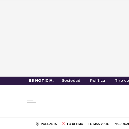
ES NOTICIA:
Sociedad
Política
Tiro c
PODCASTS
LO ÚLTIMO
LO MÁS VISTO
NACIONA