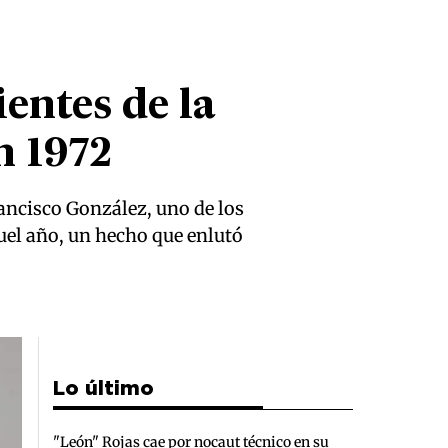
ientes de la
n 1972
rancisco González, uno de los
quel año, un hecho que enlutó
Lo último
"León" Rojas cae por nocaut técnico en su