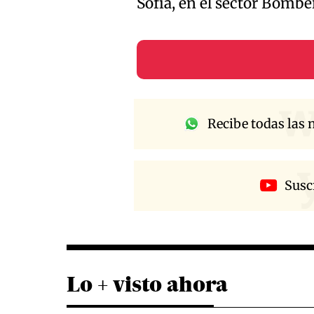
Sofía, en el sector Bombe
w
Recibe todas las n
Susc
Lo + visto ahora