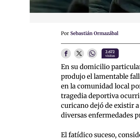
Por
Sebastián Ormazábal
2.672
visitas
En su domicilio particula
produjo el lamentable fa
en la comunidad local por
tragedia deportiva ocurri
curicano dejó de existir 
diversas enfermedades pr
El fatídico suceso, consi