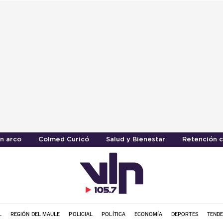
on arco
Colmed Curicó
Salud y Bienestar
Retención 
L
REGIÓN DEL MAULE
POLICIAL
POLÍTICA
ECONOMÍA
DEPORTES
TENDE