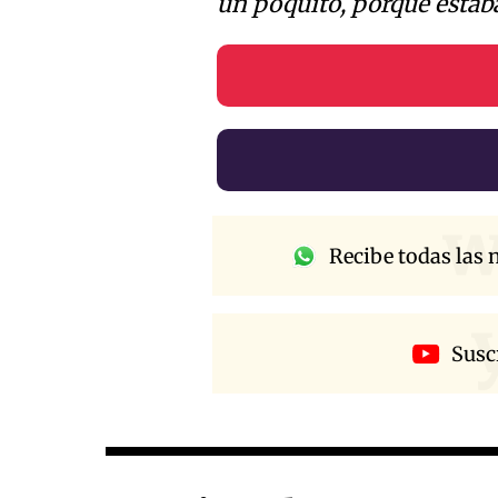
un poquito, porque estab
w
Recibe todas las n
Susc