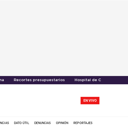
na
Recortes presupuestarios
Hospital de Curicó
EN VIVO
NCIAS
DATO ÚTIL
DENUNCIAS
OPINIÓN
REPORTAJES