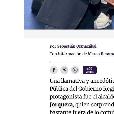
Por
Sebastián Ormazábal
Con información de
Marco Retama
602
visitas
Una llamativa y anecdótic
Pública del Gobierno Regi
protagonista fue el alcal
Jorquera
, quien sorprend
bastante fuera de lo com