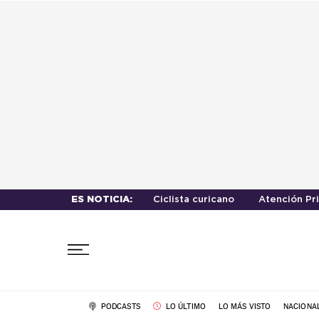
ES NOTICIA:
Ciclista curicano
Atención Pr
PODCASTS
LO ÚLTIMO
LO MÁS VISTO
NACIONA